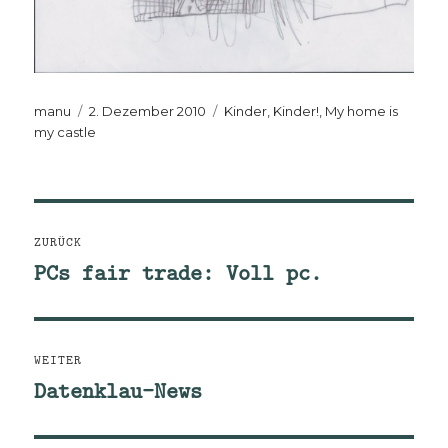
Autor
Veröffentlicht
Kategorien
manu
2. Dezember 2010
Kinder, Kinder!
,
My home is
am
my castle
Beitragsnavigation
ZURÜCK
PCs fair trade: Voll pc.
Vorheriger
Beitrag:
WEITER
Datenklau-News
Nächster
Beitrag: