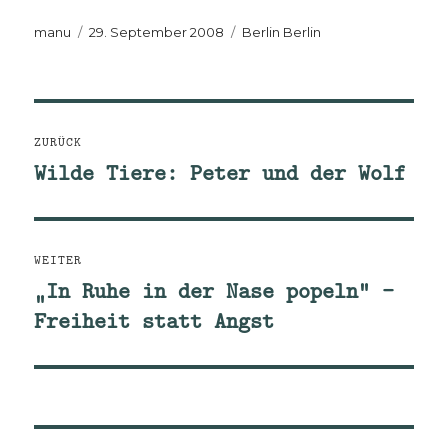
Autor
Veröffentlicht
Kategorien
manu
29. September 2008
Berlin Berlin
am
Beitragsnavigation
ZURÜCK
Wilde Tiere: Peter und der Wolf
Vorheriger
Beitrag:
WEITER
„In Ruhe in der Nase popeln“ –
Nächster
Freiheit statt Angst
Beitrag: