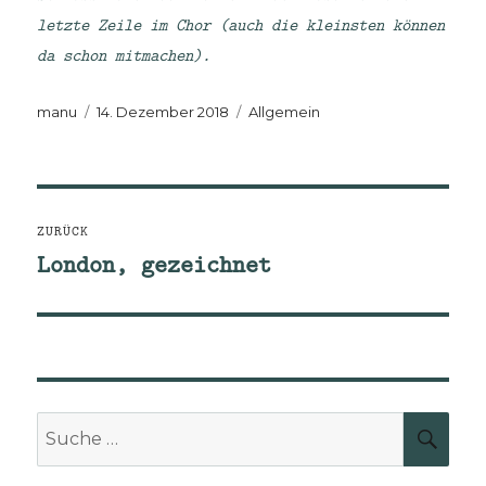
letzte Zeile im Chor (auch die kleinsten können
da schon mitmachen).
Autor
Veröffentlicht
Kategorien
manu
14. Dezember 2018
Allgemein
am
Beitragsnavigation
ZURÜCK
London, gezeichnet
Vorheriger
Beitrag:
Suche
SUCH
nach: