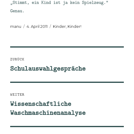
„Stimmt, ein Kind ist ja kein Spielzeug.“
Genau.
Autor
Veröffentlicht
Kategorien
manu
4. April 2011
Kinder, Kinder!
am
Beitragsnavigation
ZURÜCK
Schulauswahlgespräche
Vorheriger
Beitrag:
WEITER
Wissenschaftliche
Nächster
Waschmaschinenanalyse
Beitrag: