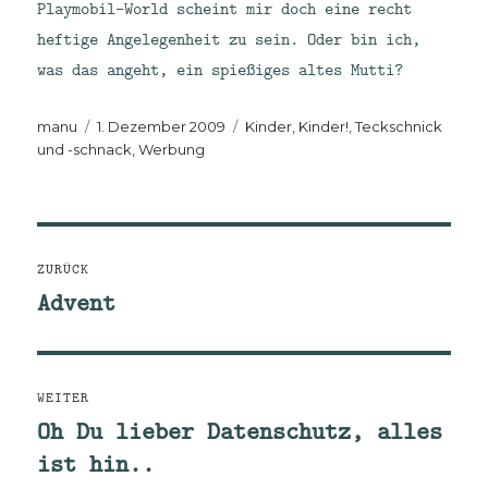
Playmobil-World scheint mir doch eine recht
heftige Angelegenheit zu sein. Oder bin ich,
was das angeht, ein spießiges altes Mutti?
Autor
Veröffentlicht
Kategorien
manu
1. Dezember 2009
Kinder, Kinder!
,
Teckschnick
am
und -schnack
,
Werbung
Beitragsnavigation
ZURÜCK
Advent
Vorheriger
Beitrag:
WEITER
Oh Du lieber Datenschutz, alles
Nächster
ist hin..
Beitrag: