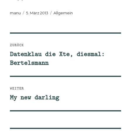
Autor
Veröffentlicht
Kategorien
manu
5. März 2013
Allgemein
am
Beitragsnavigation
ZURÜCK
Datenklau die Xte, diesmal:
Vorheriger
Bertelsmann
Beitrag:
WEITER
My new darling
Nächster
Beitrag: