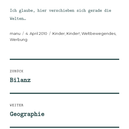
Ich glaube, hier verschieben sich gerade die
Welten…
Autor
Veröffentlicht
Kategorien
manu
4. April 2010
Kinder, Kinder!
,
Weltbewegendes
,
am
Werbung
Beitragsnavigation
ZURÜCK
Bilanz
Vorheriger
Beitrag:
WEITER
Geographie
Nächster
Beitrag: