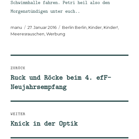
Schwimmhalle fahren. Petri heil also den
Morgenstündigen unter euch..
Autor
Veröffentlicht
Kategorien
manu
27. Januar 2016
Berlin Berlin
,
Kinder, Kinder!
,
am
Meeresrauschen
,
Werbung
Beitragsnavigation
ZURÜCK
Ruck und Röcke beim 4. efF-
Vorheriger
Neujahrsempfang
Beitrag:
WEITER
Knick in der Optik
Nächster
Beitrag: