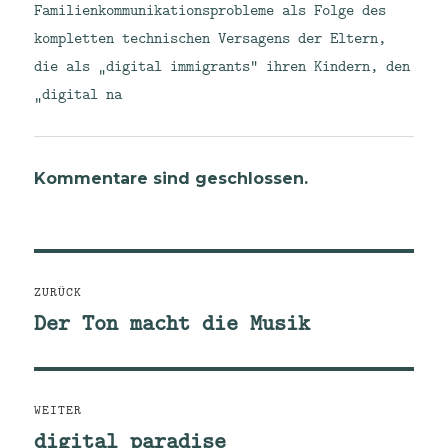
Familienkommunikationsprobleme als Folge des
kompletten technischen Versagens der Eltern,
die als „digital immigrants“ ihren Kindern, den
„digital na
Kommentare sind geschlossen.
Beitragsnavigation
ZURÜCK
Der Ton macht die Musik
Vorheriger
Beitrag:
WEITER
digital paradise
Nächster