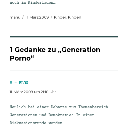
noch im Kinderladen…
Autor
Veröffentlicht
Kategorien
manu
11. März 2009
Kinder, Kinder!
am
1 Gedanke zu „Generation
Porno“
M - BLOG
sagt:
11. März 2009 um 21:18 Uhr
Neulich bei einer Debatte zum Themenbereich
Generationen und Demokratie: In einer
Diskussionsrunde werden