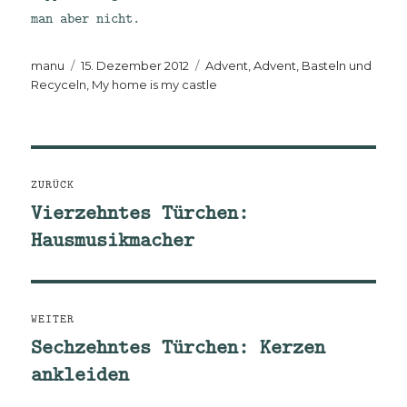
man aber nicht.
Autor
Veröffentlicht
Kategorien
manu
15. Dezember 2012
Advent, Advent
,
Basteln und
am
Recyceln
,
My home is my castle
Beitragsnavigation
ZURÜCK
Vierzehntes Türchen:
Vorheriger
Hausmusikmacher
Beitrag:
WEITER
Sechzehntes Türchen: Kerzen
Nächster
ankleiden
Beitrag: