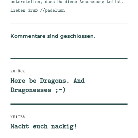
unterstellen, dass Du diese Anschauung teilst.
Lieben Gruß //padeluun
Kommentare sind geschlossen.
Beitragsnavigation
ZURÜCK
Here be Dragons. And
Vorheriger
Dragonesses ;-)
Beitrag:
WEITER
Macht euch nackig!
Nächster
Beitrag: