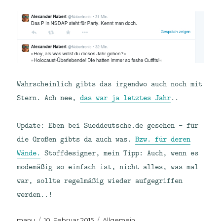
Wahrscheinlich gibts das irgendwo auch noch mit
Stern. Ach nee,
das war ja letztes Jahr
..
Update: Eben bei Sueddeutsche.de gesehen – für
die Großen gibts da auch was.
Bzw. für deren
Wände.
Stoffdesigner, mein Tipp: Auch, wenn es
modemäßig so einfach ist, nicht alles, was mal
war, sollte regelmäßig wieder aufgegriffen
werden..!
Autor
Veröffentlicht
Kategorien
manu
10. Februar 2015
Allgemein