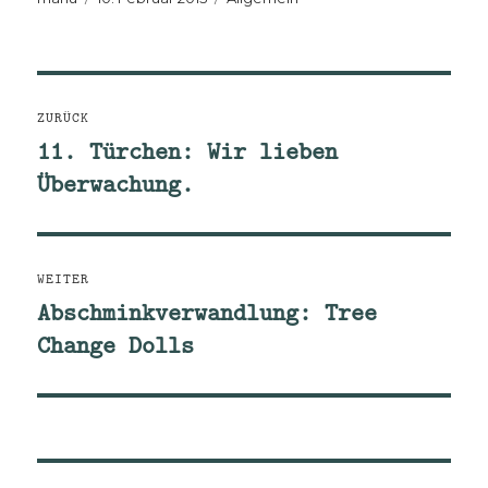
am
Beitragsnavigation
ZURÜCK
11. Türchen: Wir lieben
Vorheriger
Überwachung.
Beitrag:
WEITER
Abschminkverwandlung: Tree
Nächster
Change Dolls
Beitrag: