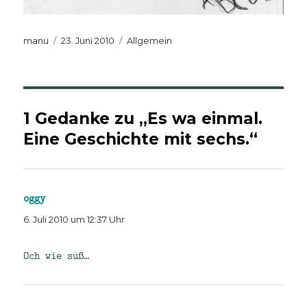
Autor
Veröffentlicht
Kategorien
manu
23. Juni 2010
Allgemein
am
1 Gedanke zu „Es wa einmal.
Eine Geschichte mit sechs.“
oggy
sagt:
6. Juli 2010 um 12:37 Uhr
Och wie süß…