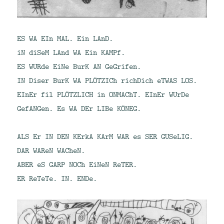
ES WA EIn MAL. Ein LAnD.
iN diSeM LAnd WA Ein KAMPf.
ES WURde EiNe BurK AN GeGrifen.
IN Diser BurK WA PLÖTZICh richDich eTWAS LOS.
EInEr fil PLÖTZLICH in ONMAChT. EInEr WUrDe
GefANGen. Es WA DEr LIBe KÖNEG.
ALS Er IN DEN KErkA KArM WAR es SER GUSeLIG.
DAR WAReN WACheN.
ABER eS GARP NOCh EiNeN ReTER.
ER ReTeTe. IN. ENDe.