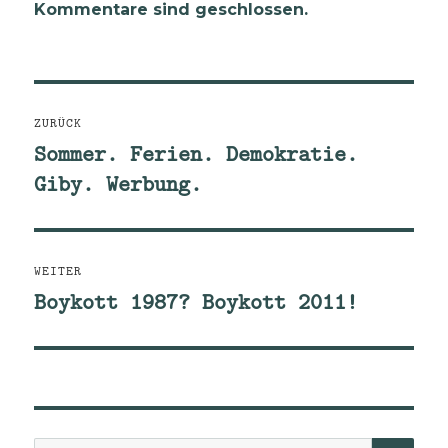
Kommentare sind geschlossen.
Beitragsnavigation
ZURÜCK
Sommer. Ferien. Demokratie.
Vorheriger
Giby. Werbung.
Beitrag:
WEITER
Boykott 1987? Boykott 2011!
Nächster
Beitrag: