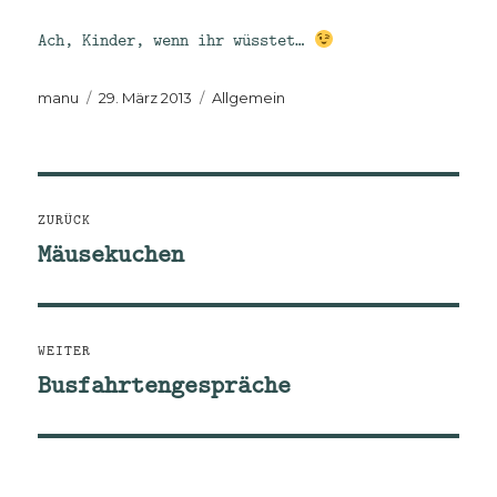
Ach, Kinder, wenn ihr wüsstet…
Autor
Veröffentlicht
Kategorien
manu
29. März 2013
Allgemein
am
Beitragsnavigation
ZURÜCK
Mäusekuchen
Vorheriger
Beitrag:
WEITER
Busfahrtengespräche
Nächster
Beitrag: