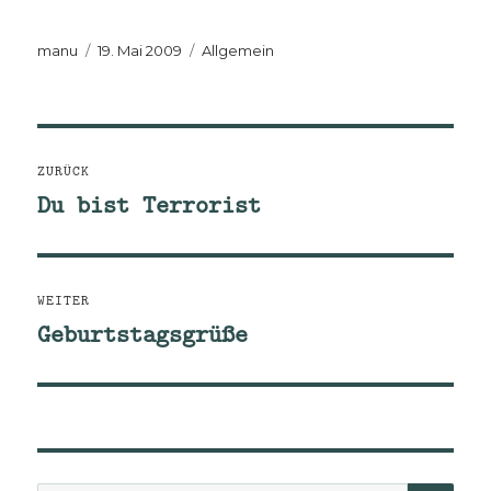
Autor
Veröffentlicht
Kategorien
manu
19. Mai 2009
Allgemein
am
Beitragsnavigation
ZURÜCK
Du bist Terrorist
Vorheriger
Beitrag:
WEITER
Geburtstagsgrüße
Nächster
Beitrag: