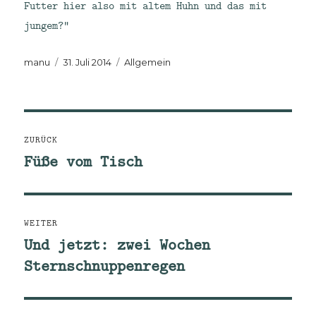
Futter hier also mit altem Huhn und das mit
jungem?“
Autor
Veröffentlicht
Kategorien
manu
31. Juli 2014
Allgemein
am
Beitragsnavigation
ZURÜCK
Füße vom Tisch
Vorheriger
Beitrag:
WEITER
Und jetzt: zwei Wochen
Nächster
Sternschnuppenregen
Beitrag: