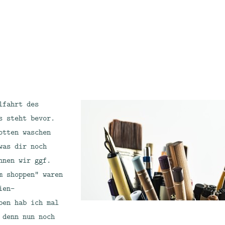
lfahrt des
s steht bevor.
otten waschen
was dir noch
nnen wir ggf.
m shoppen“ waren
ien-
ben hab ich mal
 denn nun noch