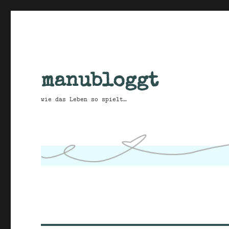
manubloggt
wie das Leben so spielt…