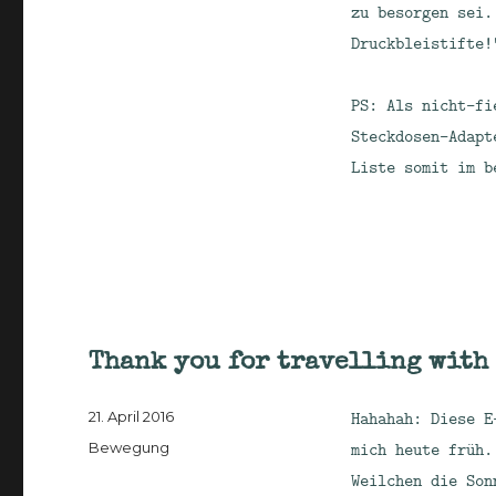
zu besorgen sei.
Druckbleistifte!
PS: Als nicht-fi
Steckdosen-Adapt
Liste somit im b
Thank you for travelling with
Veröffentlicht
Hahahah: Diese E
21. April 2016
am
Kategorien
mich heute früh.
Bewegung
Weilchen die Son