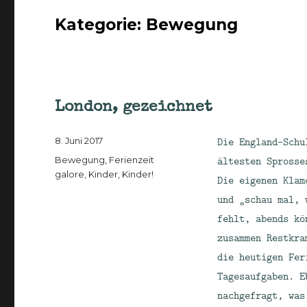
Kategorie:
Bewegung
London, gezeichnet
Veröffentlicht
Die England-Schu
8. Juni 2017
am
Kategorien
ältesten Sprosse
Bewegung
,
Ferienzeit
galore
,
Kinder, Kinder!
Die eigenen Klam
und „schau mal, 
fehlt, abends kö
zusammen Restkra
die heutigen Fer
Tagesaufgaben. E
nachgefragt, was