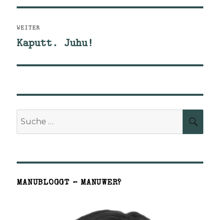
WEITER
Kaputt. Juhu!
Nächster
Beitrag:
Suche
SUCH
nach:
MANUBLOGGT – MANUWER?