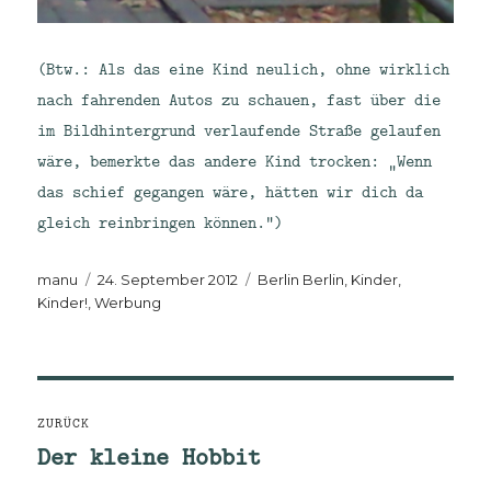
(Btw.: Als das eine Kind neulich, ohne wirklich
nach fahrenden Autos zu schauen, fast über die
im Bildhintergrund verlaufende Straße gelaufen
wäre, bemerkte das andere Kind trocken: „Wenn
das schief gegangen wäre, hätten wir dich da
gleich reinbringen können.“)
Autor
Veröffentlicht
Kategorien
manu
24. September 2012
Berlin Berlin
,
Kinder,
am
Kinder!
,
Werbung
Beitragsnavigation
ZURÜCK
Der kleine Hobbit
Vorheriger
Beitrag: