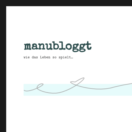
manubloggt
wie das Leben so spielt…