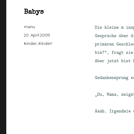
Babys
Autor
Die kleine m ins
manu
Veröffentlicht
Gespräche über d
20. April 2009
am
Kategorien
primären Geschle
Kinder, Kinder!
bin?“, fragt sie
Aber jetzt bist 
Gedankensprung s
„Du, Mama, zeigs
Äääh. Irgendwie 