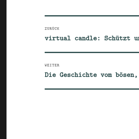
Beitragsnavigation
ZURÜCK
virtual candle: Schützt u
Vorheriger
Beitrag:
WEITER
Die Geschichte vom bösen,
Nächster
Beitrag: