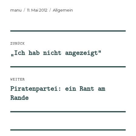
Autor
Veröffentlicht
Kategorien
manu
11. Mai 2012
Allgemein
am
Beitragsnavigation
ZURÜCK
„Ich hab nicht angezeigt“
Vorheriger
Beitrag:
WEITER
Piratenpartei: ein Rant am
Nächster
Rande
Beitrag: