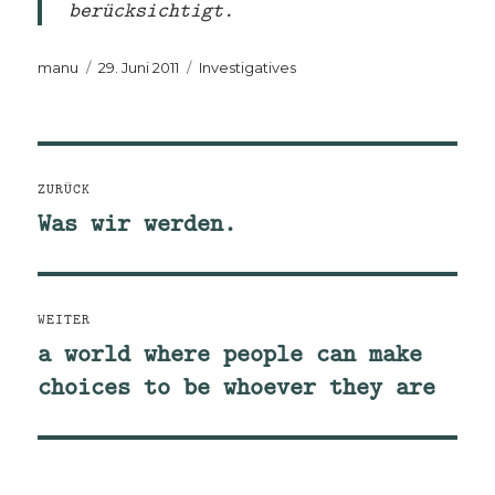
berücksichtigt.
Autor
Veröffentlicht
Kategorien
manu
29. Juni 2011
Investigatives
am
Beitragsnavigation
ZURÜCK
Was wir werden.
Vorheriger
Beitrag:
WEITER
a world where people can make
Nächster
choices to be whoever they are
Beitrag: