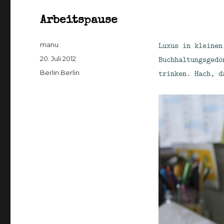
Arbeitspause
Autor
Luxus in kleinen
manu
Veröffentlicht
Buchhaltungsgedö
20. Juli 2012
am
Kategorien
trinken. Hach, 
Berlin Berlin