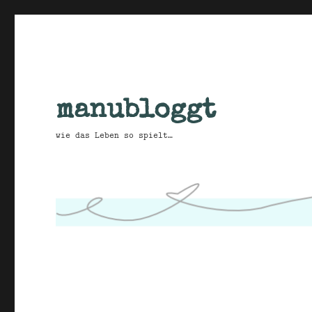
manubloggt
wie das Leben so spielt…