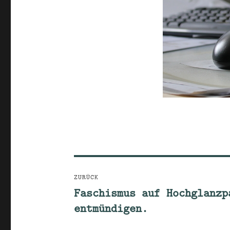
Beitragsnavigation
ZURÜCK
Faschismus auf Hochglanzp
Vorheriger
entmündigen.
Beitrag: