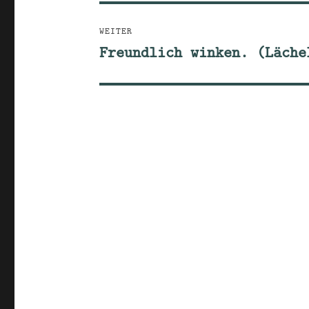
WEITER
Freundlich winken. (Läche
Nächster
Beitrag: