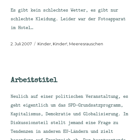
Es gibt kein schlechtes Wetter, es gibt nur
schlechte Kleidung. Leider war der Fotoapparat
im Hotel…
Veröffentlicht
Kategorien
2. Juli 2007
Kinder, Kinder!
,
Meeresrauschen
am
Arbeitstitel
Neulich auf einer politischen Veranstaltung, es
geht eigentlich um das SPD-Grundsatzprogramm,
Kapitalismus, Demokratie und Globalisierung. Im
Diskussionsteil stellt jemand eine Frage zu
Tendenzen in anderen EU-Ländern und zielt
besonders auf Frankreich ab. Der beantwortende