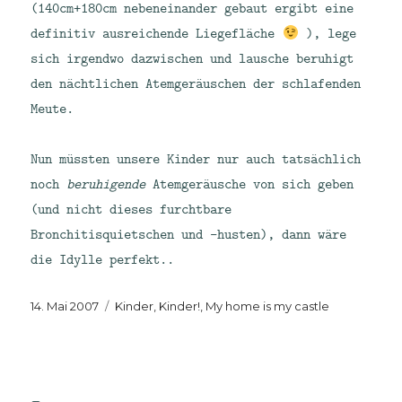
(140cm+180cm nebeneinander gebaut ergibt eine
definitiv ausreichende Liegefläche
), lege
sich irgendwo dazwischen und lausche beruhigt
den nächtlichen Atemgeräuschen der schlafenden
Meute.
Nun müssten unsere Kinder nur auch tatsächlich
noch
beruhigende
Atemgeräusche von sich geben
(und nicht dieses furchtbare
Bronchitisquietschen und -husten), dann wäre
die Idylle perfekt..
Veröffentlicht
Kategorien
14. Mai 2007
Kinder, Kinder!
,
My home is my castle
am