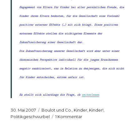
Engagement von Eltern für Kinder bei aller persönlichen Freude, die
Kinder ihren Eltern bedeuten, für die Gesellschaft eine Vielzahl
positiver externer Effekte (…) mit sich bringt. Diese positiven
externen Effekte stellen die wichtigsten Elemente der
Zukunftssicherung einer Gesellschaft dar.
Die Zukunftssicherung unserer Gesellschaft wird aber unter einer
ökonomischen Perspektive individuell für die jungen Erwachsenen
negativ sanktioniert, was in Relation zu denjenigen, die sich nicht
für Kinder entscheiden, extrem unfair ist.
„Die große Frage“
Es stellt sich allerdings die Frage, ob
weiterlesen
Veröffentlicht
Kategorien
30. Mai 2007
Boulot und Co.
,
Kinder, Kinder!
,
am
zu
Politikgeschwurbel
1 Kommentar
Die
große
Frage