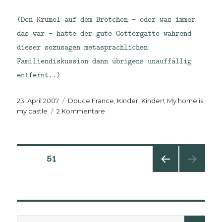
(Den Krümel auf dem Brötchen – oder was immer
das war – hatte der gute Göttergatte während
dieser sozusagen metasprachlichen
Familiendiskussion dann übrigens unauffällig
entfernt..)
Veröffentlicht
Kategorien
23. April 2007
Douce France
,
Kinder, Kinder!
,
My home is
am
zu
my castle
2 Kommentare
Babel
Seitennummerierung
SEITE
51
VORHE
der
RIGE
SEITE
Beiträge
Suche