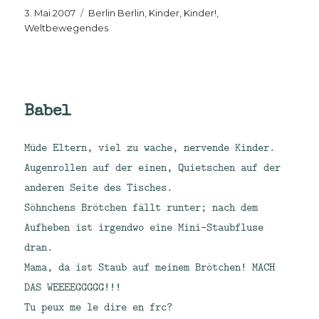
Veröffentlicht
Kategorien
3. Mai 2007
Berlin Berlin
,
Kinder, Kinder!
,
am
Weltbewegendes
Babel
Müde Eltern, viel zu wache, nervende Kinder.
Augenrollen auf der einen, Quietschen auf der
anderen Seite des Tisches.
Söhnchens Brötchen fällt runter; nach dem
Aufheben ist irgendwo eine Mini-Staubfluse
dran.
Mama, da ist Staub auf meinem Brötchen! MACH
DAS WEEEEGGGGG!!!
Tu peux me le dire en frc?