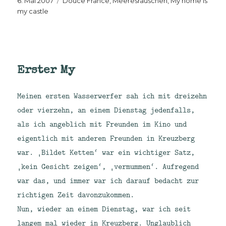
6. Mai 2007
Douce France
,
Meeresrauschen
,
My home is
am
my castle
Erster My
Meinen ersten Wasserwerfer sah ich mit dreizehn
oder vierzehn, an einem Dienstag jedenfalls,
als ich angeblich mit Freunden im Kino und
eigentlich mit anderen Freunden in Kreuzberg
war. ‚Bildet Ketten‘ war ein wichtiger Satz,
‚kein Gesicht zeigen‘, ‚vermummen‘. Aufregend
war das, und immer war ich darauf bedacht zur
richtigen Zeit davonzukommen.
Nun, wieder an einem Dienstag, war ich seit
langem mal wieder in Kreuzberg. Unglaublich