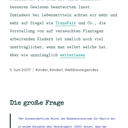
besseren Gewissen beantworten lässt.
Zumindest bei Lebensmitteln achten wir mehr und
mehr auf Siegel wie
TransFair
und Co., die
Vorstellung von auf verseuchten Plantagen
arbeitenden Kindern ist nämlich noch viel
unerträglicher, wenn man selbst welche hat.
„Glaube, Liebe, Hoffnung“
Aber wie unzulänglich
weiterlesen
Veröffentlicht
Kategorien
5. Juni 2007
Kinder, Kinder!
,
Weltbewegendes
am
Die große Frage
"Der Wissenschaftliche Beirat des Bundesministeriums für Familie hat
in seinem Gutachten über Gerechtigkeit (2002) betont, dass das