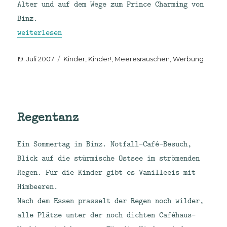
Alter und auf dem Wege zum Prince Charming von
Binz.
„Eiszeit“
weiterlesen
Veröffentlicht
Kategorien
19. Juli 2007
Kinder, Kinder!
,
Meeresrauschen
,
Werbung
am
Regentanz
Ein Sommertag in Binz. Notfall-Café-Besuch,
Blick auf die stürmische Ostsee im strömenden
Regen. Für die Kinder gibt es Vanilleeis mit
Himbeeren.
Nach dem Essen prasselt der Regen noch wilder,
alle Plätze unter der noch dichten Caféhaus-