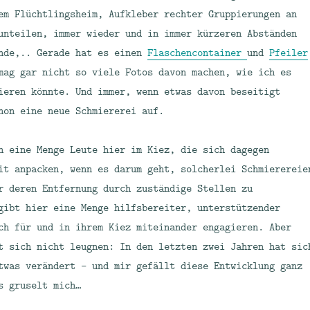
em Flüchtlingsheim, Aufkleber rechter Gruppierungen an
unteilen, immer wieder und in immer kürzeren Abständen
nde,.. Gerade hat es einen
Flaschencontainer
und
Pfeiler
mag gar nicht so viele Fotos davon machen, wie ich es
ieren könnte. Und immer, wenn etwas davon beseitigt
hon eine neue Schmiererei auf.
h eine Menge Leute hier im Kiez, die sich dagegen
it anpacken, wenn es darum geht, solcherlei Schmierereie
r deren Entfernung durch zuständige Stellen zu
gibt hier eine Menge hilfsbereiter, unterstützender
ch für und in ihrem Kiez miteinander engagieren. Aber
t sich nicht leugnen: In den letzten zwei Jahren hat sic
twas verändert – und mir gefällt diese Entwicklung ganz
s gruselt mich…