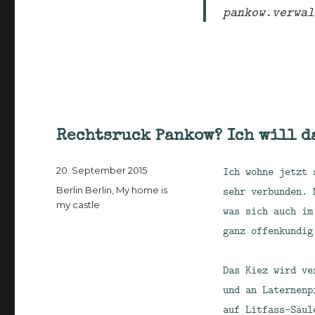
pankow.verwal
Rechtsruck Pankow? Ich will d
Veröffentlicht
Ich wohne jetzt 
20. September 2015
am
Kategorien
sehr verbunden. 
Berlin Berlin
,
My home is
my castle
was sich auch i
ganz offenkundig
Das Kiez wird ve
und an Laternenp
auf Litfass-Säul