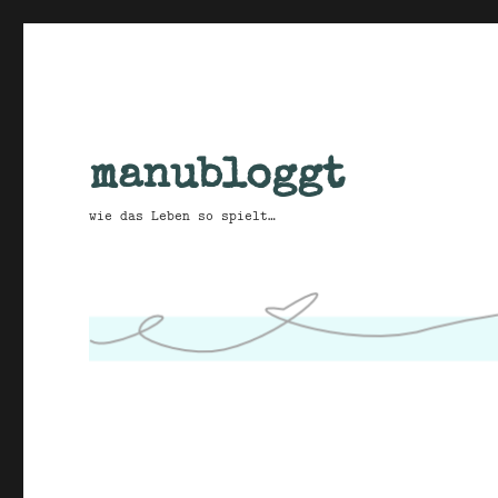
manubloggt
wie das Leben so spielt…