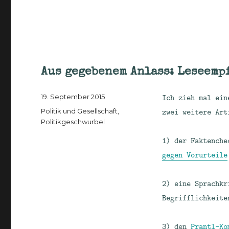
Aus gegebenem Anlass: Leseemp
Veröffentlicht
Ich zieh mal ein
19. September 2015
am
Kategorien
zwei weitere Art
Politik und Gesellschaft
,
Politikgeschwurbel
1) der Faktenche
gegen Vorurteile
2) eine Sprachk
Begrifflichkeite
3) den
Prantl-Kom