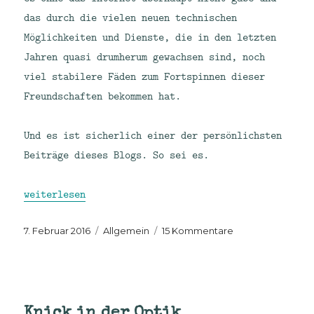
das durch die vielen neuen technischen
Möglichkeiten und Dienste, die in den letzten
Jahren quasi drumherum gewachsen sind, noch
viel stabilere Fäden zum Fortspinnen dieser
Freundschaften bekommen hat.
Und es ist sicherlich einer der persönlichsten
Beiträge dieses Blogs. So sei es.
„Kleiner Abschied – ein sehr persönliches Protokoll
weiterlesen
Veröffentlicht
Kategorien
zu
7. Februar 2016
Allgemein
15 Kommentare
am
Kleiner
Abschied
–
ein
sehr
Knick in der Optik