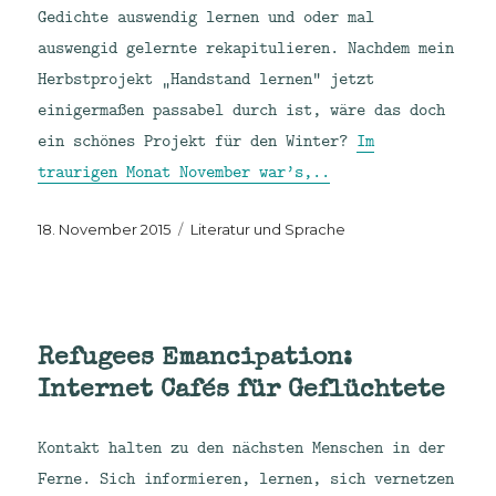
Gedichte auswendig lernen und oder mal
auswengid gelernte rekapitulieren. Nachdem mein
Herbstprojekt „Handstand lernen“ jetzt
einigermaßen passabel durch ist, wäre das doch
ein schönes Projekt für den Winter?
Im
traurigen Monat November war’s,..
Veröffentlicht
Kategorien
18. November 2015
Literatur und Sprache
am
Refugees Emancipation:
Internet Cafés für Geflüchtete
Kontakt halten zu den nächsten Menschen in der
Ferne. Sich informieren, lernen, sich vernetzen