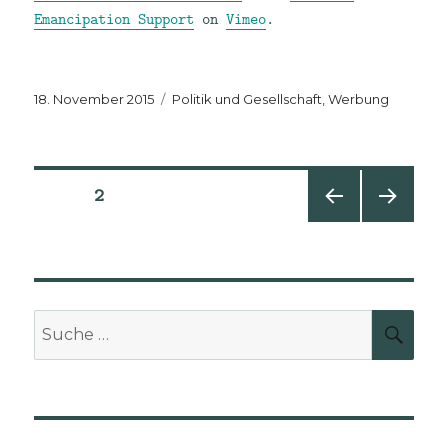
Emancipation Support
on
Vimeo
.
Veröffentlicht
Kategorien
18. November 2015
Politik und Gesellschaft
,
Werbung
am
Seitennummerierung
SEITE
2
VORHE
NÄCHS
der
RIGE
TE
SEITE
SEITE
Beiträge
Suche
SUCH
nach: