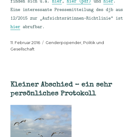
finden sich u.a.
hier
,
hier (pdf)
und
hier
.
Eine interessante Pressemitteilung des djb aus
12/2015 zur „Aufsichtsrätinnen-Richtlinie“ ist
hier
abrufbar.
Veröffentlicht
Kategorien
11. Februar 2016
Genderpopender
,
Politik und
am
Gesellschaft
Kleiner Abschied – ein sehr
persönliches Protokoll