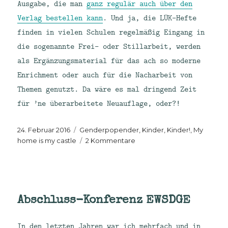
Ausgabe, die man
ganz regulär auch über den
Verlag bestellen kann
. Und ja, die LÜK-Hefte
finden in vielen Schulen regelmäßig Eingang in
die sogenannte Frei- oder Stillarbeit, werden
als Ergänzungsmaterial für das ach so moderne
Enrichment oder auch für die Nacharbeit von
Themen genutzt. Da wäre es mal dringend Zeit
für ’ne überarbeitete Neuauflage, oder?!
Veröffentlicht
Kategorien
24. Februar 2016
Genderpopender
,
Kinder, Kinder!
,
My
am
zu
home is my castle
2 Kommentare
Och
LÜK!
Denkspiele
zum
Weiterdenken
Abschluss-Konferenz EWSDGE
In den letzten Jahren war ich mehrfach und in