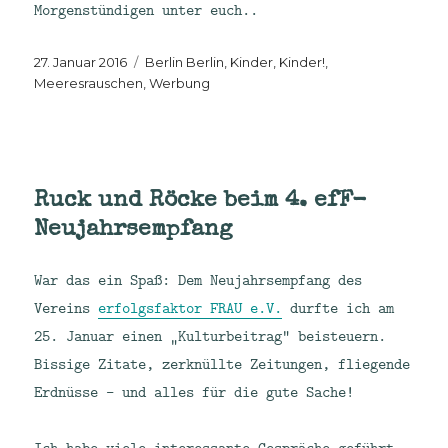
Morgenstündigen unter euch..
Veröffentlicht
Kategorien
27. Januar 2016
Berlin Berlin
,
Kinder, Kinder!
,
am
Meeresrauschen
,
Werbung
Ruck und Röcke beim 4. efF-
Neujahrsempfang
War das ein Spaß: Dem Neujahrsempfang des
Vereins
erfolgsfaktor FRAU e.V.
durfte ich am
25. Januar einen „Kulturbeitrag“ beisteuern.
Bissige Zitate, zerknüllte Zeitungen, fliegende
Erdnüsse – und alles für die gute Sache!
Ich habe viele interessante Gespräche geführt,