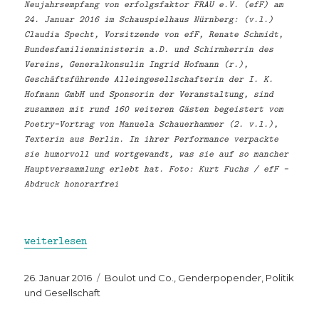
Neujahrsempfang von erfolgsfaktor FRAU e.V. (efF) am
24. Januar 2016 im Schauspielhaus Nürnberg: (v.l.)
Claudia Specht, Vorsitzende von efF, Renate Schmidt,
Bundesfamilienministerin a.D. und Schirmherrin des
Vereins, Generalkonsulin Ingrid Hofmann (r.),
Geschäftsführende Alleingesellschafterin der I. K.
Hofmann GmbH und Sponsorin der Veranstaltung, sind
zusammen mit rund 160 weiteren Gästen begeistert vom
Poetry-Vortrag von Manuela Schauerhammer (2. v.l.),
Texterin aus Berlin. In ihrer Performance verpackte
sie humorvoll und wortgewandt, was sie auf so mancher
Hauptversammlung erlebt hat. Foto: Kurt Fuchs / efF –
Abdruck honorarfrei
„Ruck und Röcke beim 4. efF-Neujahrsempfang“
weiterlesen
Veröffentlicht
Kategorien
26. Januar 2016
Boulot und Co.
,
Genderpopender
,
Politik
am
und Gesellschaft