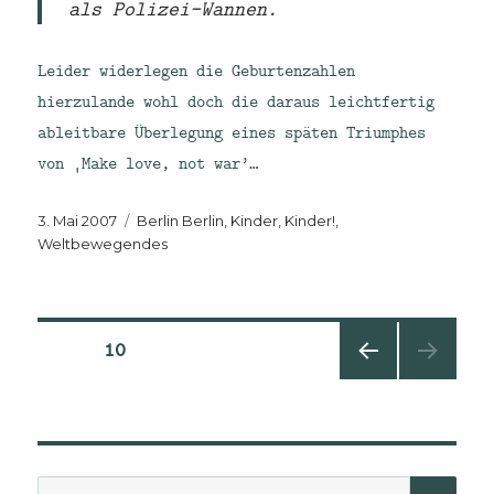
als Polizei-Wannen.
Leider widerlegen die Geburtenzahlen
hierzulande wohl doch die daraus leichtfertig
ableitbare Überlegung eines späten Triumphes
von ‚Make love, not war’…
Veröffentlicht
Kategorien
3. Mai 2007
Berlin Berlin
,
Kinder, Kinder!
,
am
Weltbewegendes
Seitennummerierung
SEITE
10
VORHE
der
RIGE
SEITE
Beiträge
Suche