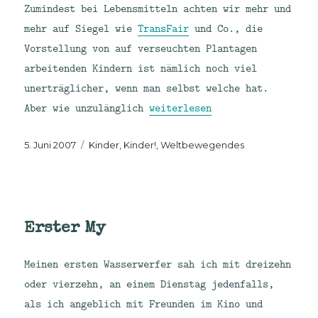
Zumindest bei Lebensmitteln achten wir mehr und
mehr auf Siegel wie
TransFair
und Co., die
Vorstellung von auf verseuchten Plantagen
arbeitenden Kindern ist nämlich noch viel
unerträglicher, wenn man selbst welche hat.
„Glaube, Liebe, Hoffnung“
Aber wie unzulänglich
weiterlesen
Veröffentlicht
Kategorien
5. Juni 2007
Kinder, Kinder!
,
Weltbewegendes
am
Erster My
Meinen ersten Wasserwerfer sah ich mit dreizehn
oder vierzehn, an einem Dienstag jedenfalls,
als ich angeblich mit Freunden im Kino und