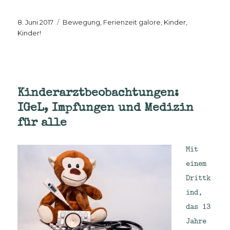
Veröffentlicht
Kategorien
8. Juni 2017
Bewegung
,
Ferienzeit galore
,
Kinder,
am
Kinder!
Kinderarztbeobachtungen:
IGeL, Impfungen und Medizin
für alle
Mit
einem
Drittk
ind,
das 13
Jahre