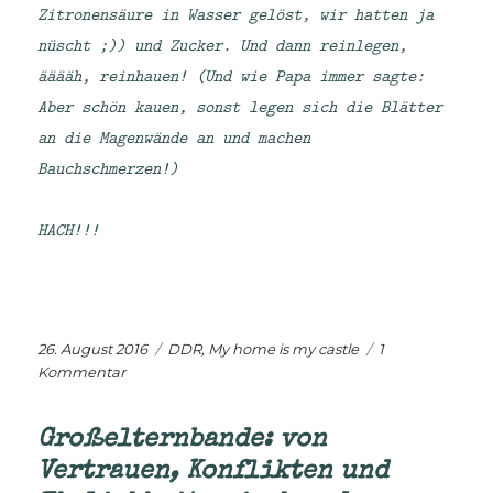
Zitronensäure in Wasser gelöst, wir hatten ja
nüscht ;)) und Zucker. Und dann reinlegen,
ääääh, reinhauen! (Und wie Papa immer sagte:
Aber schön kauen, sonst legen sich die Blätter
an die Magenwände an und machen
Bauchschmerzen!)
HACH!!!
Veröffentlicht
Kategorien
26. August 2016
DDR
,
My home is my castle
1
am
zu
Kommentar
Kindheitserinnerung:
Vergessenes
Großelternbande: von
Essen
Vertrauen, Konflikten und