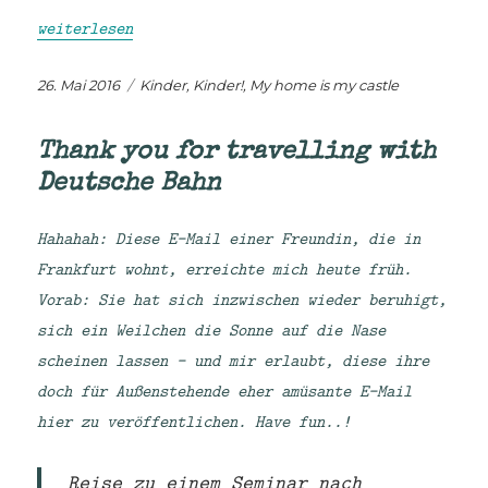
„Großelternbande: von Vertrauen, Konflikten und Ehr
weiterlesen
Veröffentlicht
Kategorien
26. Mai 2016
Kinder, Kinder!
,
My home is my castle
am
Thank you for travelling with
Deutsche Bahn
Hahahah: Diese E-Mail einer Freundin, die in
Frankfurt wohnt, erreichte mich heute früh.
Vorab: Sie hat sich inzwischen wieder beruhigt,
sich ein Weilchen die Sonne auf die Nase
scheinen lassen – und mir erlaubt, diese ihre
doch für Außenstehende eher amüsante E-Mail
hier zu veröffentlichen. Have fun..!
Reise zu einem Seminar nach