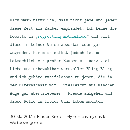
*Ich weiß natürlich, dass nicht jede und jeder
diese Zeit als Zauber empfindet. Ich kenne die
Debatte um „
regretting motherhood
“ und will
diese in keiner Weise abwerten oder gar
wegreden. Für mich selbst jedoch ist es
tatsächlich ein großer Zauber mit ganz viel
Liebe und unbezahlbar-wertvollem Bling Bling
und ich gehöre zweifelsohne zu jenen, die in
der Elternschaft mit – vielleicht aus manchem
Auge gar übertriebener – Freude aufgehen und
diese Rolle in freier Wahl leben möchten.
Veröffentlicht
Kategorien
30. Mai 2017
Kinder, Kinder!
,
My home is my castle
,
am
Weltbewegendes