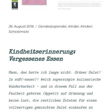
Veröffentlicht
Kategorien
26. August 2016
Genderpopender
,
Kinder, Kinder!
,
am
Schickimicki
Kindheitserinnerung:
Vergessenes Essen
Mann, das hatte ich lange nicht. Grüner Salat!
In süß(-sauer)! Welch supersimple kulinarische
Wunderbarkeit – und in diesem Fall aus der
Faulheit geboren (Appetit auf Grünzeug und
keine Lust, die restlichen Zutaten für einen
vollwertigen gemischten Salat einkaufen zu