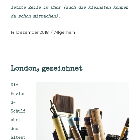
letzte Zeile im Chor (auch die kleinsten können
da schon mitmachen).
Veröffentlicht
Kategorien
14. Dezember 2018
Allgemein
am
London, gezeichnet
Die
Englan
d-
Schulf
ahrt
des
ältest