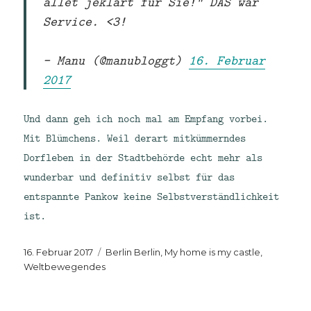
allet jeklärt für Sie!" DAS war
Service. <3!
— Manu (@manubloggt)
16. Februar
2017
Und dann geh ich noch mal am Empfang vorbei.
Mit Blümchens. Weil derart mitkümmerndes
Dorfleben in der Stadtbehörde echt mehr als
wunderbar und definitiv selbst für das
entspannte Pankow keine Selbstverständlichkeit
ist.
Veröffentlicht
Kategorien
16. Februar 2017
Berlin Berlin
,
My home is my castle
,
am
Weltbewegendes