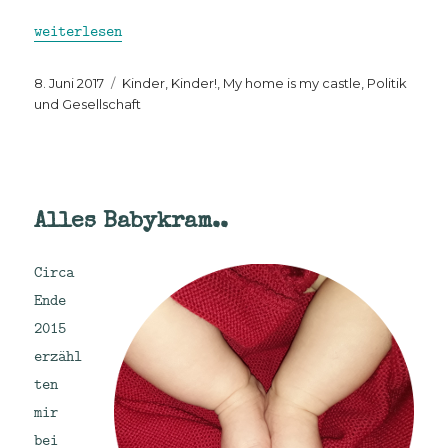
„Kinderarztbeobachtungen: IGeL, Impfungen und Mediz
weiterlesen
Veröffentlicht
Kategorien
8. Juni 2017
Kinder, Kinder!
,
My home is my castle
,
Politik
am
und Gesellschaft
Alles Babykram..
Circa
Ende
2015
erzähl
ten
mir
bei