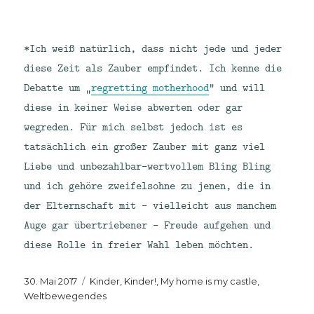
*Ich weiß natürlich, dass nicht jede und jeder
diese Zeit als Zauber empfindet. Ich kenne die
Debatte um „
regretting motherhood
“ und will
diese in keiner Weise abwerten oder gar
wegreden. Für mich selbst jedoch ist es
tatsächlich ein großer Zauber mit ganz viel
Liebe und unbezahlbar-wertvollem Bling Bling
und ich gehöre zweifelsohne zu jenen, die in
der Elternschaft mit – vielleicht aus manchem
Auge gar übertriebener – Freude aufgehen und
diese Rolle in freier Wahl leben möchten.
Veröffentlicht
Kategorien
30. Mai 2017
Kinder, Kinder!
,
My home is my castle
,
am
Weltbewegendes