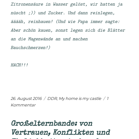
Zitronensäure in Wasser gelöst, wir hatten ja
nüscht ;)) und Zucker. Und dann reinlegen,
ääääh, reinhauen! (Und wie Papa immer sagte:
Aber schön kauen, sonst legen sich die Blätter
an die Magenwände an und machen
Bauchschmerzen!)
HACH!!!
Veröffentlicht
Kategorien
26. August 2016
DDR
,
My home is my castle
1
am
zu
Kommentar
Kindheitserinnerung:
Vergessenes
Großelternbande: von
Essen
Vertrauen, Konflikten und