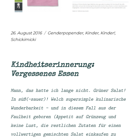
Veröffentlicht
Kategorien
26. August 2016
Genderpopender
,
Kinder, Kinder!
,
am
Schickimicki
Kindheitserinnerung:
Vergessenes Essen
Mann, das hatte ich lange nicht. Grüner Salat!
In süß(-sauer)! Welch supersimple kulinarische
Wunderbarkeit – und in diesem Fall aus der
Faulheit geboren (Appetit auf Grünzeug und
keine Lust, die restlichen Zutaten für einen
vollwertigen gemischten Salat einkaufen zu