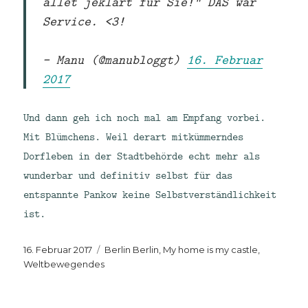
allet jeklärt für Sie!" DAS war
Service. <3!
— Manu (@manubloggt)
16. Februar
2017
Und dann geh ich noch mal am Empfang vorbei.
Mit Blümchens. Weil derart mitkümmerndes
Dorfleben in der Stadtbehörde echt mehr als
wunderbar und definitiv selbst für das
entspannte Pankow keine Selbstverständlichkeit
ist.
Veröffentlicht
Kategorien
16. Februar 2017
Berlin Berlin
,
My home is my castle
,
am
Weltbewegendes