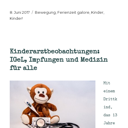
Veröffentlicht
Kategorien
8. Juni 2017
Bewegung
,
Ferienzeit galore
,
Kinder,
am
Kinder!
Kinderarztbeobachtungen:
IGeL, Impfungen und Medizin
für alle
Mit
einem
Drittk
ind,
das 13
Jahre