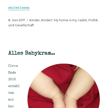
„Kinderarztbeobachtungen: IGeL, Impfungen und Mediz
weiterlesen
Veröffentlicht
Kategorien
8. Juni 2017
Kinder, Kinder!
,
My home is my castle
,
Politik
am
und Gesellschaft
Alles Babykram..
Circa
Ende
2015
erzähl
ten
mir
bei