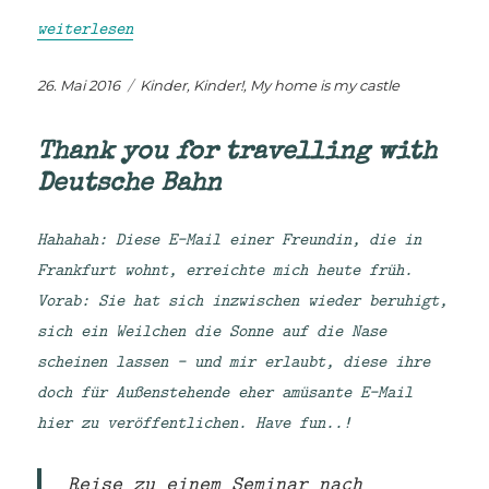
„Großelternbande: von Vertrauen, Konflikten und Ehr
weiterlesen
Veröffentlicht
Kategorien
26. Mai 2016
Kinder, Kinder!
,
My home is my castle
am
Thank you for travelling with
Deutsche Bahn
Hahahah: Diese E-Mail einer Freundin, die in
Frankfurt wohnt, erreichte mich heute früh.
Vorab: Sie hat sich inzwischen wieder beruhigt,
sich ein Weilchen die Sonne auf die Nase
scheinen lassen – und mir erlaubt, diese ihre
doch für Außenstehende eher amüsante E-Mail
hier zu veröffentlichen. Have fun..!
Reise zu einem Seminar nach