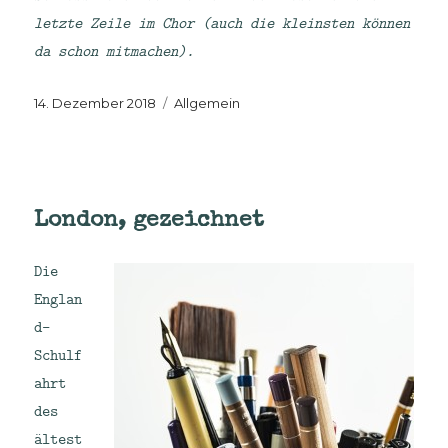
letzte Zeile im Chor (auch die kleinsten können
da schon mitmachen).
Veröffentlicht
Kategorien
14. Dezember 2018
Allgemein
am
London, gezeichnet
Die
Englan
d-
Schulf
ahrt
des
ältest